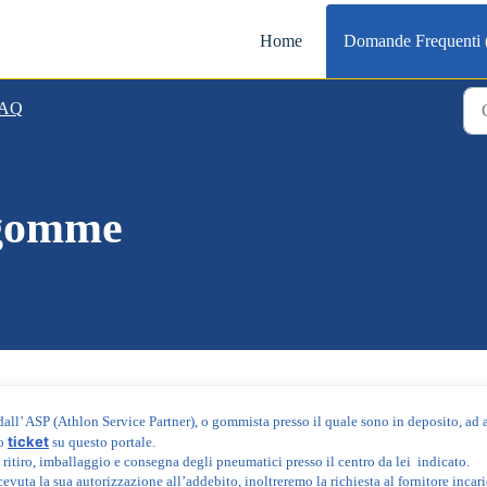
Home
Domande Frequenti
AQ
 gomme
dall’ ASP (Athlon Service Partner), o gommista presso il quale sono in deposito, ad a
ticket
to
su questo portale.
l ritiro, imballaggio e consegna degli pneumatici presso il centro da lei indicato.
cevuta la sua autorizzazione all’addebito, inoltreremo la richiesta al fornitore incar