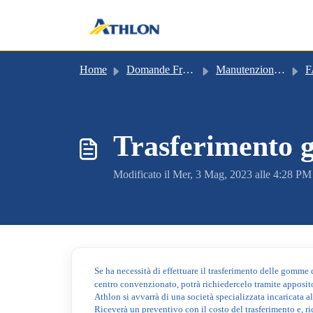
Salta al contenuto principale
Home
Domande Frequenti (FAQ)
Manutenzione e interventi di assistenza
F
Trasferimento
Modificato il Mer, 3 Mag, 2023 alle 4:28 PM
Se ha necessità di effettuare il trasferimento delle gomme 
centro convenzionato, potrà richiedercelo tramite apposi
Athlon si avvarrà di una società specializzata incaricata a
Riceverà un preventivo con il costo del trasferimento e, ri