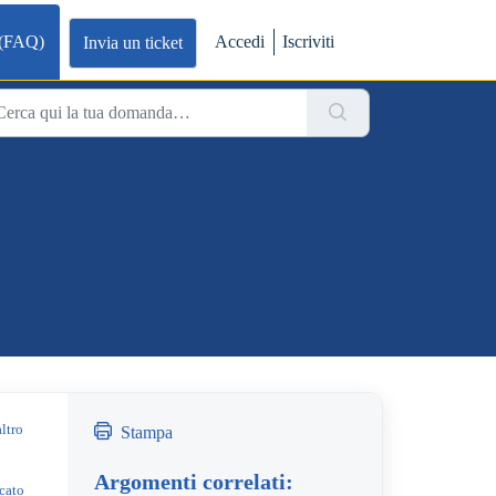
 (FAQ)
Accedi
Iscriviti
Invia un ticket
ltro
Stampa
Argomenti correlati:
icato