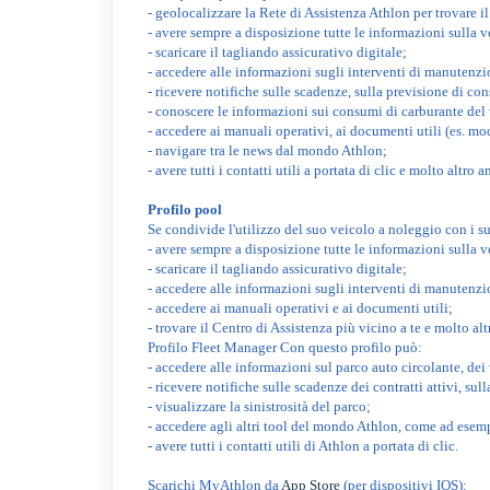
- geolocalizzare la Rete di Assistenza Athlon per trovare 
- avere sempre a disposizione tutte le informazioni sulla v
- scaricare il tagliando assicurativo digitale;
- accedere alle informazioni sugli interventi di manutenzi
- ricevere notifiche sulle scadenze, sulla previsione di con
- conoscere le informazioni sui consumi di carburante del
- accedere ai manuali operativi, ai documenti utili (es. mod
- navigare tra le news dal mondo Athlon;
- avere tutti i contatti utili a portata di clic e molto altro a
Profilo pool
Se condivide l'utilizzo del suo veicolo a noleggio con i su
- avere sempre a disposizione tutte le informazioni sulla v
- scaricare il tagliando assicurativo digitale;
- accedere alle informazioni sugli interventi di manutenzi
- accedere ai manuali operativi e ai documenti utili;
- trovare il Centro di Assistenza più vicino a te e molto alt
Profilo Fleet Manager Con questo profilo può:
- accedere alle informazioni sul parco auto circolante, dei 
- ricevere notifiche sulle scadenze dei contratti attivi, su
- visualizzare la sinistrosità del parco;
- accedere agli altri tool del mondo Athlon, come ad ese
- avere tutti i contatti utili di Athlon a portata di clic.
Scarichi MyAthlon da
App Store
(per dispositivi IOS):