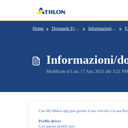
Salta al contenuto principale
Home
Domande Frequenti (FAQ)
Informazioni su servizi accessori
F
Informazioni/
Modificato il Lun, 17 Apr, 2023 alle 3:21 P
Con MyAthlon app può gestire il suo veicolo o la sua flo
Profilo driver
Con questo profilo può: