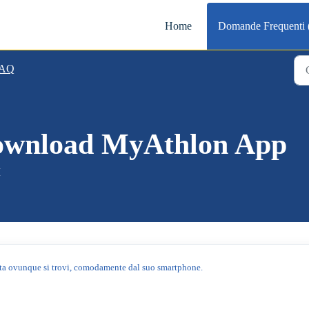
Home
Domande Frequenti
AQ
download MyAthlon App
M
tta ovunque si trovi, comodamente dal suo smartphone.