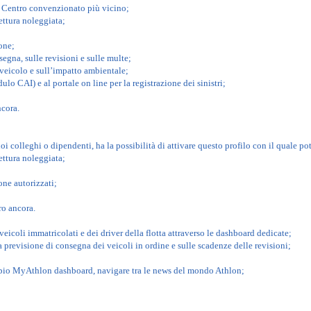
il Centro convenzionato più vicino;
ettura noleggiata;
one;
segna, sulle revisioni e sulle multe;
 veicolo e sull’impatto ambientale;
ulo CAI) e al portale on line per la registrazione dei sinistri;
ncora.
oi colleghi o dipendenti, ha la possibilità di attivare questo profilo con il quale po
ettura noleggiata;
one autorizzati;
ro ancora.
veicoli immatricolati e dei driver della flotta attraverso le dashboard dedicate;
lla previsione di consegna dei veicoli in ordine e sulle scadenze delle revisioni;
mpio MyAthlon dashboard, navigare tra le news del mondo Athlon;